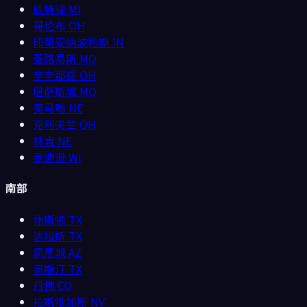
底特律
MI
哥伦布
OH
印第安纳波利斯
IN
圣路易斯
MO
辛辛那提
OH
堪萨斯城
MO
奥马哈
NE
克利夫兰
OH
林肯
NE
麦迪逊
WI
南部
休斯顿
TX
达拉斯
TX
凤凰城
AZ
奥斯汀
TX
丹佛
CO
拉斯维加斯
NV