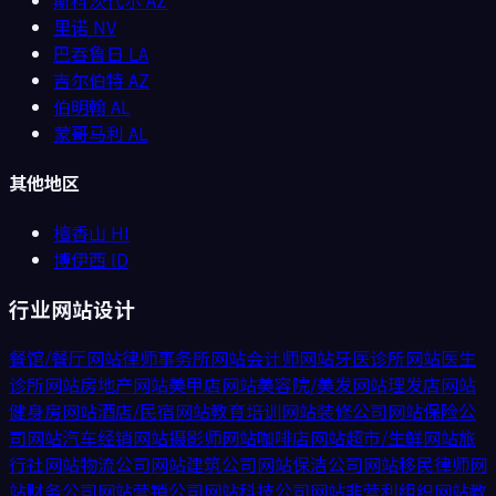
里诺
NV
巴吞鲁日
LA
吉尔伯特
AZ
伯明翰
AL
蒙哥马利
AL
其他地区
檀香山
HI
博伊西
ID
行业网站设计
餐馆/餐厅
网站
律师事务所
网站
会计师
网站
牙医诊所
网站
医生
诊所
网站
房地产
网站
美甲店
网站
美容院/美发
网站
理发店
网站
健身房
网站
酒店/民宿
网站
教育培训
网站
装修公司
网站
保险公
司
网站
汽车经销
网站
摄影师
网站
咖啡店
网站
超市/生鲜
网站
旅
行社
网站
物流公司
网站
建筑公司
网站
保洁公司
网站
移民律师
网
站
财务公司
网站
营销公司
网站
科技公司
网站
非营利组织
网站
教