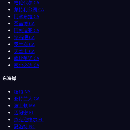
格伦代尔
CA
蒙特利公园
CA
阿罕布拉
CA
圣盖博
CA
阿凯迪亚
CA
钻石吧
CA
罗兰岗
CA
天普市
CA
库比蒂诺
CA
密尔必达
CA
东海岸
纽约
NY
亚特兰大
GA
波士顿
MA
迈阿密
FL
杰克逊维尔
FL
夏洛特
NC