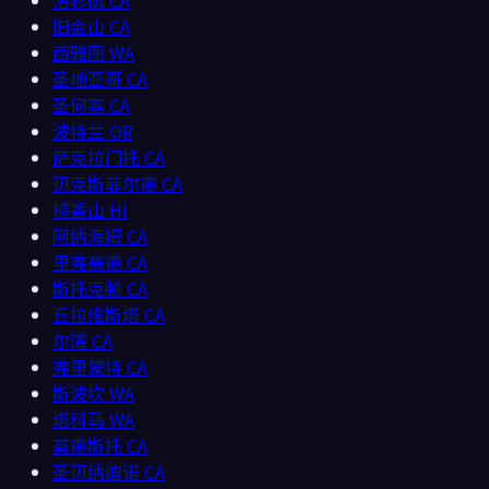
洛杉矶
CA
旧金山
CA
西雅图
WA
圣地亚哥
CA
圣何塞
CA
波特兰
OR
萨克拉门托
CA
贝克斯菲尔德
CA
檀香山
HI
阿纳海姆
CA
里弗赛德
CA
斯托克顿
CA
丘拉维斯塔
CA
尔湾
CA
弗里蒙特
CA
斯波坎
WA
塔科马
WA
莫德斯托
CA
圣贝纳迪诺
CA