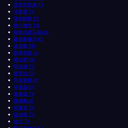
圣安东尼奥
TX
沃思堡
TX
埃尔帕索
TX
纳什维尔
TN
俄克拉荷马城
OK
路易斯维尔
KY
孟菲斯
TN
新奥尔良
LA
塔尔萨
OK
阿灵顿
TX
奥罗拉
CO
列克星敦
KY
亨德森
NV
普莱诺
TX
钱德勒
AZ
拉雷多
TX
拉伯克
TX
加兰
TX
斯科茨代尔
AZ