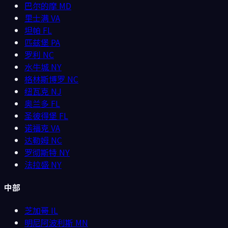
巴尔的摩
MD
里士满
VA
坦帕
FL
匹兹堡
PA
罗利
NC
水牛城
NY
格林斯博罗
NC
纽瓦克
NJ
奥兰多
FL
圣彼得堡
FL
诺福克
VA
达勒姆
NC
罗彻斯特
NY
法拉盛
NY
中部
芝加哥
IL
明尼阿波利斯
MN