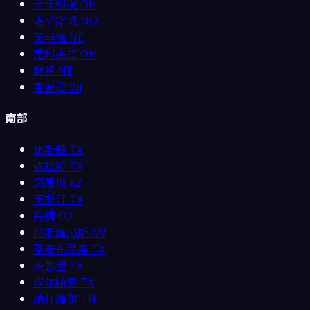
辛辛那提
OH
堪萨斯城
MO
奥马哈
NE
克利夫兰
OH
林肯
NE
麦迪逊
WI
南部
休斯顿
TX
达拉斯
TX
凤凰城
AZ
奥斯汀
TX
丹佛
CO
拉斯维加斯
NV
圣安东尼奥
TX
沃思堡
TX
埃尔帕索
TX
纳什维尔
TN