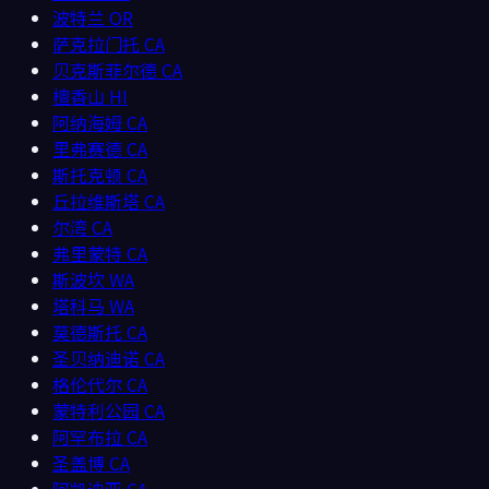
波特兰
OR
萨克拉门托
CA
贝克斯菲尔德
CA
檀香山
HI
阿纳海姆
CA
里弗赛德
CA
斯托克顿
CA
丘拉维斯塔
CA
尔湾
CA
弗里蒙特
CA
斯波坎
WA
塔科马
WA
莫德斯托
CA
圣贝纳迪诺
CA
格伦代尔
CA
蒙特利公园
CA
阿罕布拉
CA
圣盖博
CA
阿凯迪亚
CA