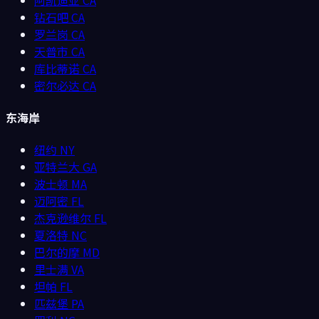
钻石吧
CA
罗兰岗
CA
天普市
CA
库比蒂诺
CA
密尔必达
CA
东海岸
纽约
NY
亚特兰大
GA
波士顿
MA
迈阿密
FL
杰克逊维尔
FL
夏洛特
NC
巴尔的摩
MD
里士满
VA
坦帕
FL
匹兹堡
PA