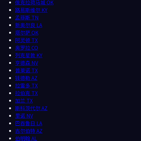
俄克拉荷马城
OK
路易斯维尔
KY
孟菲斯
TN
新奥尔良
LA
塔尔萨
OK
阿灵顿
TX
奥罗拉
CO
列克星敦
KY
亨德森
NV
普莱诺
TX
钱德勒
AZ
拉雷多
TX
拉伯克
TX
加兰
TX
斯科茨代尔
AZ
里诺
NV
巴吞鲁日
LA
吉尔伯特
AZ
伯明翰
AL