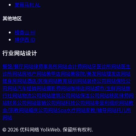
蒙哥马利
AL
其他地区
檀香山
HI
博伊西
ID
行业网站设计
餐馆/餐厅
网站
律师事务所
网站
会计师
网站
牙医诊所
网站
医生
诊所
网站
房地产
网站
美甲店
网站
美容院/美发
网站
理发店
网站
健身房
网站
酒店/民宿
网站
教育培训
网站
装修公司
网站
保险公
司
网站
汽车经销
网站
摄影师
网站
咖啡店
网站
超市/生鲜
网站
旅
行社
网站
物流公司
网站
建筑公司
网站
保洁公司
网站
移民律师
网
站
财务公司
网站
营销公司
网站
科技公司
网站
非营利组织
网站
教
会/宗教
网站
婚庆公司
网站
Spa水疗
网站
家教/辅导
网站
托儿所
网站
©
2026
优科网络 YolkWeb. 保留所有权利.