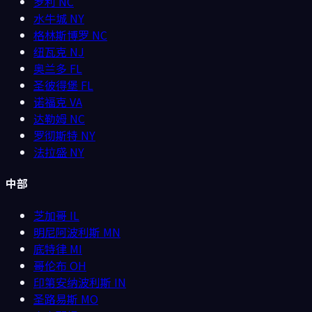
罗利
NC
水牛城
NY
格林斯博罗
NC
纽瓦克
NJ
奥兰多
FL
圣彼得堡
FL
诺福克
VA
达勒姆
NC
罗彻斯特
NY
法拉盛
NY
中部
芝加哥
IL
明尼阿波利斯
MN
底特律
MI
哥伦布
OH
印第安纳波利斯
IN
圣路易斯
MO