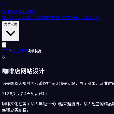
Y
YolkWeb
优科网络
首页
企业网站
电商网站
城市覆盖
博客
关于我们
联系我们
免费试用
首页
›
企业网站
›
咖啡店
☕
咖啡店
网站设计
为美国华人咖啡店和茶饮店设计精美网站，展示菜单、营业时
$12.8/月起
14天免费试用
咖啡文化在美国华人年轻一代中越来越流行，华人经营的精品
丝和忠实顾客。