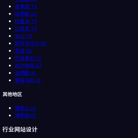
普莱诺
TX
钱德勒
AZ
拉雷多
TX
拉伯克
TX
加兰
TX
斯科茨代尔
AZ
里诺
NV
巴吞鲁日
LA
吉尔伯特
AZ
伯明翰
AL
蒙哥马利
AL
其他地区
檀香山
HI
博伊西
ID
行业网站设计