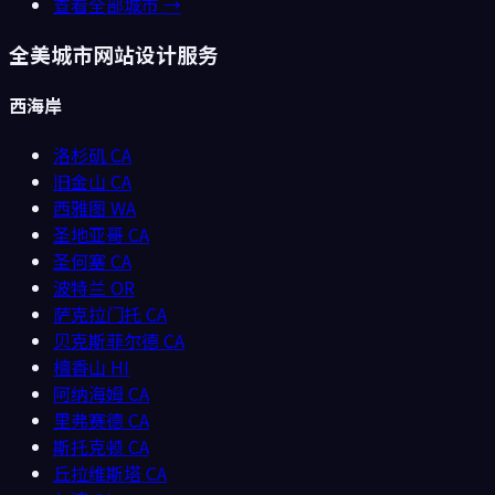
查看全部城市 →
全美城市网站设计服务
西海岸
洛杉矶
CA
旧金山
CA
西雅图
WA
圣地亚哥
CA
圣何塞
CA
波特兰
OR
萨克拉门托
CA
贝克斯菲尔德
CA
檀香山
HI
阿纳海姆
CA
里弗赛德
CA
斯托克顿
CA
丘拉维斯塔
CA