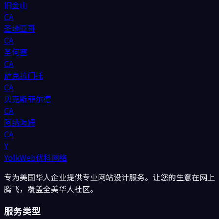
旧金山
CA
圣地亚哥
CA
圣何塞
CA
萨克拉门托
CA
贝克斯菲尔德
CA
阿纳海姆
CA
Y
YolkWeb
优科网络
专为美国华人企业提供专业网站设计服务。让您的生意在网上
腾飞，覆盖全美华人社区。
服务类型