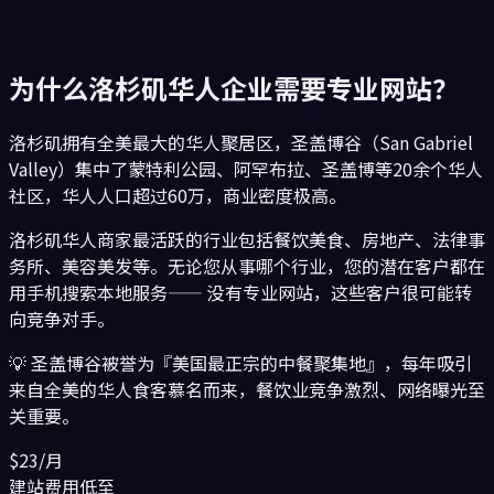
为什么
洛杉矶
华人企业需要专业网站？
洛杉矶拥有全美最大的华人聚居区，圣盖博谷（San Gabriel
Valley）集中了蒙特利公园、阿罕布拉、圣盖博等20余个华人
社区，华人人口超过60万，商业密度极高。
洛杉矶
华人商家最活跃的行业包括
餐饮美食、房地产、法律事
务所、美容美发
等。无论您从事哪个行业，您的潜在客户都在
用手机搜索本地服务—— 没有专业网站，这些客户很可能转
向竞争对手。
💡
圣盖博谷被誉为『美国最正宗的中餐聚集地』，每年吸引
来自全美的华人食客慕名而来，餐饮业竞争激烈、网络曝光至
关重要。
$23/月
建站费用低至