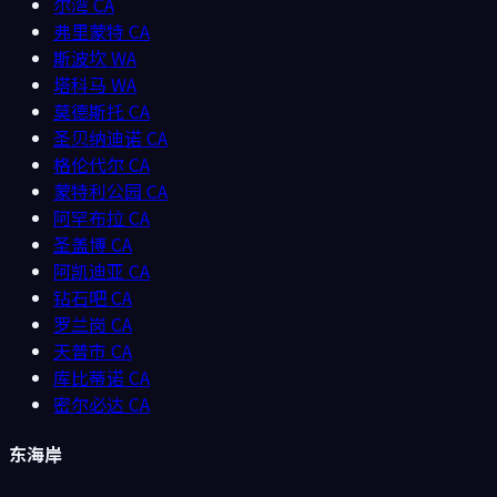
尔湾
CA
弗里蒙特
CA
斯波坎
WA
塔科马
WA
莫德斯托
CA
圣贝纳迪诺
CA
格伦代尔
CA
蒙特利公园
CA
阿罕布拉
CA
圣盖博
CA
阿凯迪亚
CA
钻石吧
CA
罗兰岗
CA
天普市
CA
库比蒂诺
CA
密尔必达
CA
东海岸