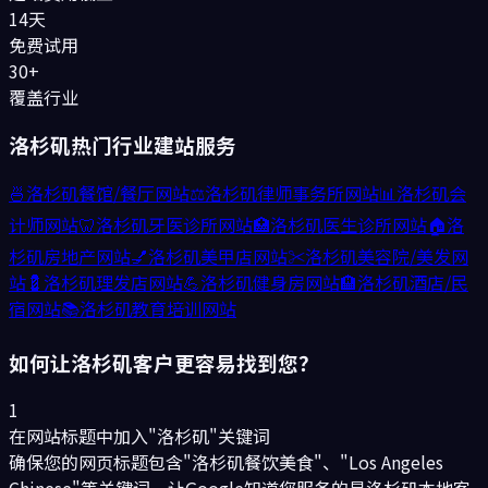
14天
免费试用
30+
覆盖行业
洛杉矶
热门行业建站服务
🍜
洛杉矶
餐馆/餐厅
网站
⚖️
洛杉矶
律师事务所
网站
📊
洛杉矶
会
计师
网站
🦷
洛杉矶
牙医诊所
网站
🏥
洛杉矶
医生诊所
网站
🏠
洛
杉矶
房地产
网站
💅
洛杉矶
美甲店
网站
✂️
洛杉矶
美容院/美发
网
站
💈
洛杉矶
理发店
网站
💪
洛杉矶
健身房
网站
🏨
洛杉矶
酒店/民
宿
网站
📚
洛杉矶
教育培训
网站
如何让
洛杉矶
客户更容易找到您？
1
在网站标题中加入"洛杉矶"关键词
确保您的网页标题包含"洛杉矶餐饮美食"、"Los Angeles