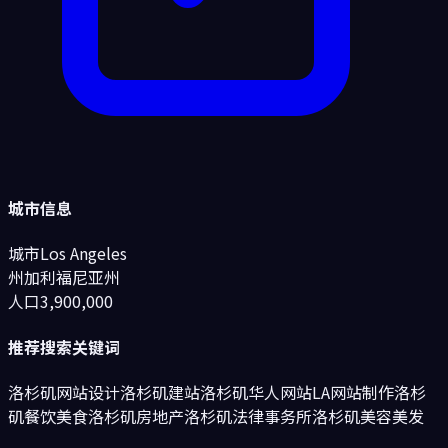
城市信息
城市
Los Angeles
州
加利福尼亚州
人口
3,900,000
推荐搜索关键词
洛杉矶网站设计
洛杉矶建站
洛杉矶华人网站
LA网站制作
洛杉
矶
餐饮美食
洛杉矶
房地产
洛杉矶
法律事务所
洛杉矶
美容美发