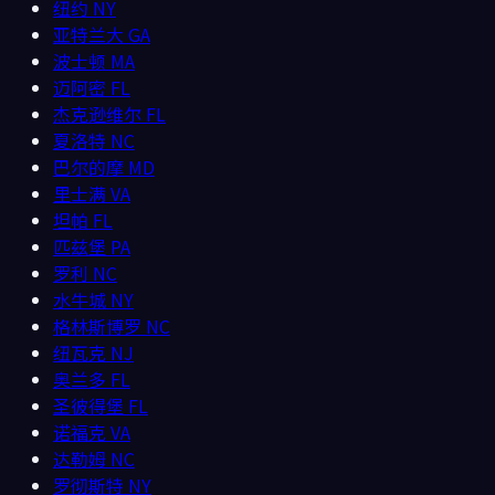
纽约
NY
亚特兰大
GA
波士顿
MA
迈阿密
FL
杰克逊维尔
FL
夏洛特
NC
巴尔的摩
MD
里士满
VA
坦帕
FL
匹兹堡
PA
罗利
NC
水牛城
NY
格林斯博罗
NC
纽瓦克
NJ
奥兰多
FL
圣彼得堡
FL
诺福克
VA
达勒姆
NC
罗彻斯特
NY