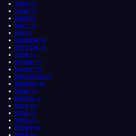
休斯顿
TX
达拉斯
TX
凤凰城
AZ
奥斯汀
TX
丹佛
CO
拉斯维加斯
NV
圣安东尼奥
TX
沃思堡
TX
埃尔帕索
TX
纳什维尔
TN
俄克拉荷马城
OK
路易斯维尔
KY
孟菲斯
TN
新奥尔良
LA
塔尔萨
OK
阿灵顿
TX
奥罗拉
CO
列克星敦
KY
亨德森
NV