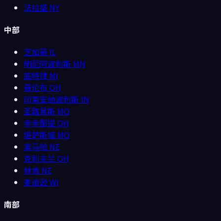
法拉盛
NY
中部
芝加哥
IL
明尼阿波利斯
MN
底特律
MI
哥伦布
OH
印第安纳波利斯
IN
圣路易斯
MO
辛辛那提
OH
堪萨斯城
MO
奥马哈
NE
克利夫兰
OH
林肯
NE
麦迪逊
WI
南部