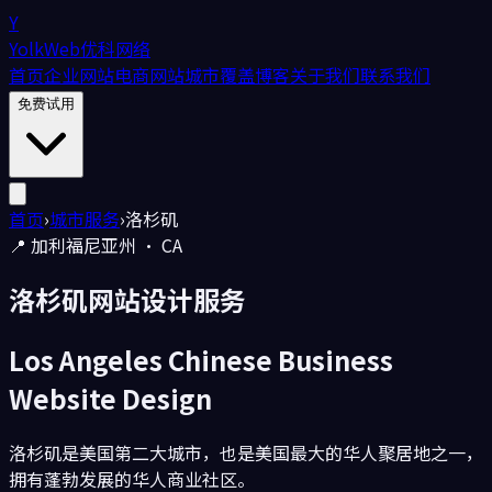
Y
YolkWeb
优科网络
首页
企业网站
电商网站
城市覆盖
博客
关于我们
联系我们
免费试用
首页
›
城市服务
›
洛杉矶
📍
加利福尼亚州
·
CA
洛杉矶
网站设计服务
Los Angeles
Chinese Business
Website Design
洛杉矶是美国第二大城市，也是美国最大的华人聚居地之一，
拥有蓬勃发展的华人商业社区。