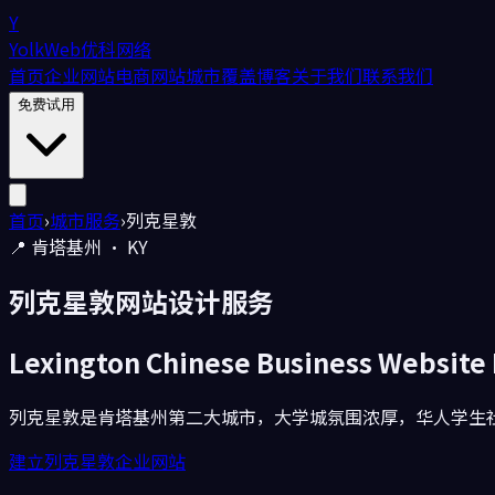
Y
YolkWeb
优科网络
首页
企业网站
电商网站
城市覆盖
博客
关于我们
联系我们
免费试用
首页
›
城市服务
›
列克星敦
📍
肯塔基州
·
KY
列克星敦
网站设计服务
Lexington
Chinese Business Website
列克星敦是肯塔基州第二大城市，大学城氛围浓厚，华人学生
建立列克星敦企业网站