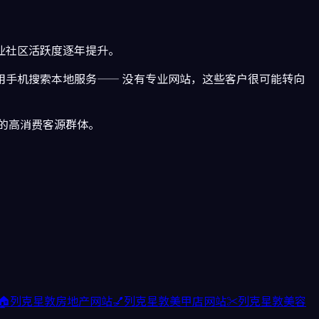
业社区活跃度逐年提升。
用手机搜索本地服务—— 没有专业网站，这些客户很可能转向
的高消费客源群体。
🏠
列克星敦
房地产
网站
💅
列克星敦
美甲店
网站
✂️
列克星敦
美容