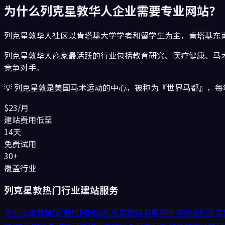
为什么
列克星敦
华人企业需要专业网站？
列克星敦华人社区以肯塔基大学学者和留学生为主，肯塔基东
列克星敦
华人商家最活跃的行业包括
教育研究、医疗健康、马
竞争对手。
💡
列克星敦是美国马术运动的中心，被称为『世界马都』，每
$23/月
建站费用低至
14天
免费试用
30+
覆盖行业
列克星敦
热门行业建站服务
🍜
列克星敦
餐馆/餐厅
网站
⚖️
列克星敦
律师事务所
网站
📊
列克星