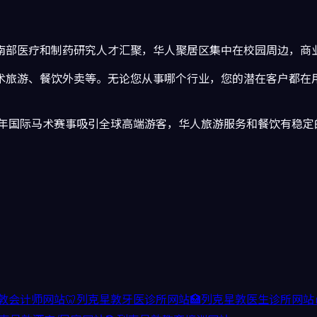
南部医疗和制药研究人才汇聚，华人聚居区集中在校园周边，商
术旅游、餐饮外卖
等。无论您从事哪个行业，您的潜在客户都在
年国际马术赛事吸引全球高端游客，华人旅游服务和餐饮有稳定
敦
会计师
网站
🦷
列克星敦
牙医诊所
网站
🏥
列克星敦
医生诊所
网站