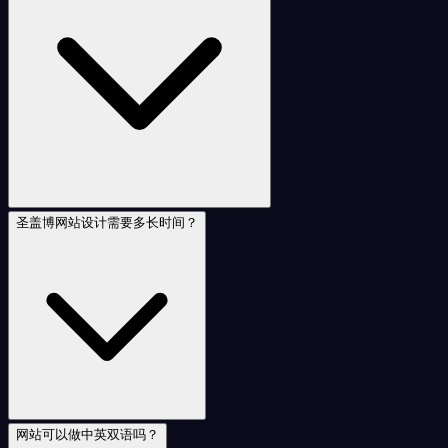
圣盖博网站设计需要多长时间？
网站可以做中英双语吗？