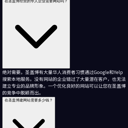
在圣盖博经营的华人企业需要网站吗？
绝对需要。圣盖博有大量华人消费者习惯通过Google和Yelp
搜索本地服务。没有网站的企业错过了大量潜在客户，也无法
建立专业的品牌形象。一个优化良好的网站可以让您在圣盖博
的竞争中脱颖而出。
在圣盖博建网站需要多少钱？