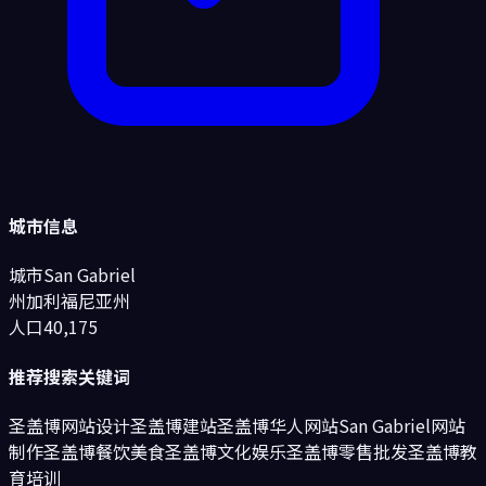
城市信息
城市
San Gabriel
州
加利福尼亚州
人口
40,175
推荐搜索关键词
圣盖博网站设计
圣盖博建站
圣盖博华人网站
San Gabriel网站
制作
圣盖博
餐饮美食
圣盖博
文化娱乐
圣盖博
零售批发
圣盖博
教
育培训