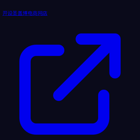
开设圣盖博电商网店