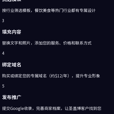
按行业筛选模板，餐饮美食等热门行业都有专属设计
3
填充内容
替换文字和照片，添加您的服务、价格和联系方式
4
绑定域名
购买或绑定您的专属域名（约$12/年），提升专业形象
5
发布推广
提交Google收录，完善商家档案，让圣盖博客户找到您