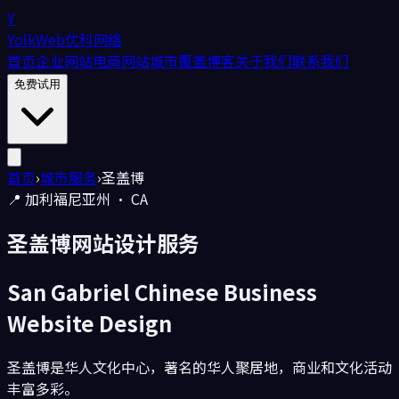
Y
YolkWeb
优科网络
首页
企业网站
电商网站
城市覆盖
博客
关于我们
联系我们
免费试用
首页
›
城市服务
›
圣盖博
📍
加利福尼亚州
·
CA
圣盖博
网站设计服务
San Gabriel
Chinese Business
Website Design
圣盖博是华人文化中心，著名的华人聚居地，商业和文化活动
丰富多彩。