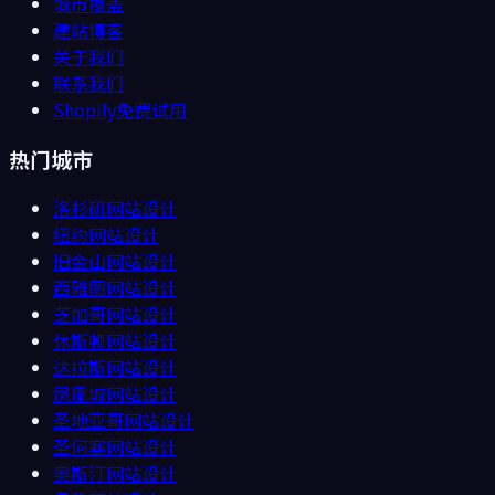
城市覆盖
建站博客
关于我们
联系我们
Shopify免费试用
热门城市
洛杉矶
网站设计
纽约
网站设计
旧金山
网站设计
西雅图
网站设计
芝加哥
网站设计
休斯顿
网站设计
达拉斯
网站设计
凤凰城
网站设计
圣地亚哥
网站设计
圣何塞
网站设计
奥斯汀
网站设计