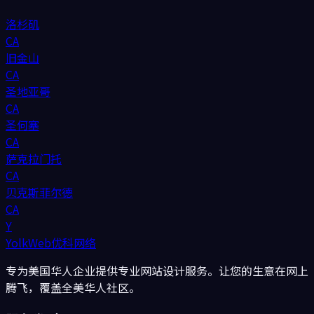
洛杉矶
CA
旧金山
CA
圣地亚哥
CA
圣何塞
CA
萨克拉门托
CA
贝克斯菲尔德
CA
Y
YolkWeb
优科网络
专为美国华人企业提供专业网站设计服务。让您的生意在网上
腾飞，覆盖全美华人社区。