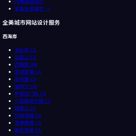
丹佛
网站设计
查看全部城市 →
全美城市网站设计服务
西海岸
洛杉矶
CA
旧金山
CA
西雅图
WA
圣地亚哥
CA
圣何塞
CA
波特兰
OR
萨克拉门托
CA
贝克斯菲尔德
CA
檀香山
HI
阿纳海姆
CA
里弗赛德
CA
斯托克顿
CA