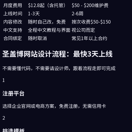
月度费用
$12.8起（含托管）
$50 - $200维护费
上线时间
1-3天
2-6周
内容修改
随时自己改，免费
按次收费$50-$150
中文支持
全程中文教程与界面
视公司而定
合同绑定
随时取消
常见1年以上合约
圣盖博
网站设计流程：最快3天上线
不需要懂代码，不需要请设计师，跟着流程走即可完成
1
注册平台
选择企业官网或电商方案，免费注册，无需信用卡
2
挑选模板