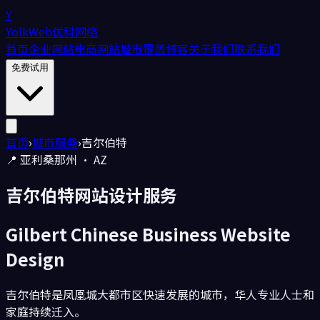
Y
YolkWeb
优科网络
首页
企业网站
电商网站
城市覆盖
博客
关于我们
联系我们
免费试用
首页
›
城市服务
›
吉尔伯特
📍
亚利桑那州
·
AZ
吉尔伯特
网站设计服务
Gilbert
Chinese Business Website
Design
吉尔伯特是凤凰城大都市区快速发展的城市，华人专业人士和
家庭持续迁入。