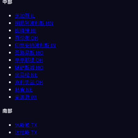
中部
芝加哥
IL
明尼阿波利斯
MN
底特律
MI
哥伦布
OH
印第安纳波利斯
IN
圣路易斯
MO
辛辛那提
OH
堪萨斯城
MO
奥马哈
NE
克利夫兰
OH
林肯
NE
麦迪逊
WI
南部
休斯顿
TX
达拉斯
TX