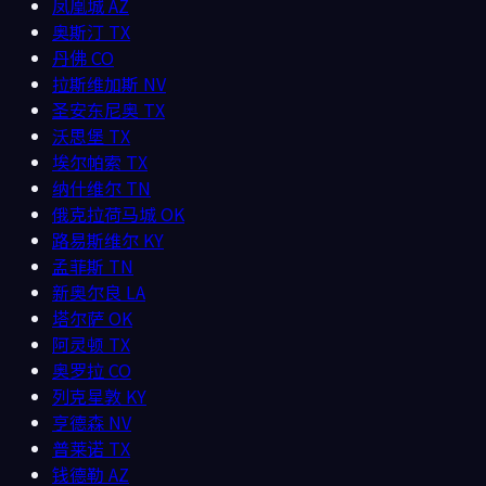
凤凰城
AZ
奥斯汀
TX
丹佛
CO
拉斯维加斯
NV
圣安东尼奥
TX
沃思堡
TX
埃尔帕索
TX
纳什维尔
TN
俄克拉荷马城
OK
路易斯维尔
KY
孟菲斯
TN
新奥尔良
LA
塔尔萨
OK
阿灵顿
TX
奥罗拉
CO
列克星敦
KY
亨德森
NV
普莱诺
TX
钱德勒
AZ