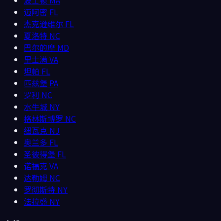
迈阿密
FL
杰克逊维尔
FL
夏洛特
NC
巴尔的摩
MD
里士满
VA
坦帕
FL
匹兹堡
PA
罗利
NC
水牛城
NY
格林斯博罗
NC
纽瓦克
NJ
奥兰多
FL
圣彼得堡
FL
诺福克
VA
达勒姆
NC
罗彻斯特
NY
法拉盛
NY