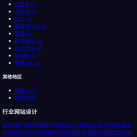
拉雷多
TX
拉伯克
TX
加兰
TX
斯科茨代尔
AZ
里诺
NV
巴吞鲁日
LA
吉尔伯特
AZ
伯明翰
AL
蒙哥马利
AL
其他地区
檀香山
HI
博伊西
ID
行业网站设计
餐馆/餐厅
网站
律师事务所
网站
会计师
网站
牙医诊所
网站
医生
诊所
网站
房地产
网站
美甲店
网站
美容院/美发
网站
理发店
网站