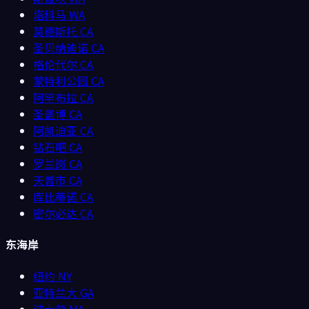
塔科马
WA
莫德斯托
CA
圣贝纳迪诺
CA
格伦代尔
CA
蒙特利公园
CA
阿罕布拉
CA
圣盖博
CA
阿凯迪亚
CA
钻石吧
CA
罗兰岗
CA
天普市
CA
库比蒂诺
CA
密尔必达
CA
东海岸
纽约
NY
亚特兰大
GA
波士顿
MA