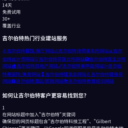
14天
免费试用
30+
覆盖行业
吉尔伯特
热门行业建站服务
🍜
吉尔伯特
餐馆/餐厅
网站
⚖️
吉尔伯特
律师事务所
网站
📊
吉尔
伯特
会计师
网站
🦷
吉尔伯特
牙医诊所
网站
🏥
吉尔伯特
医生诊所
网站
🏠
吉尔伯特
房地产
网站
💅
吉尔伯特
美甲店
网站
✂️
吉尔伯
特
美容院/美发
网站
💈
吉尔伯特
理发店
网站
💪
吉尔伯特
健身房
网站
🏨
吉尔伯特
酒店/民宿
网站
📚
吉尔伯特
教育培训
网站
如何让
吉尔伯特
客户更容易找到您？
1
在网站标题中加入"吉尔伯特"关键词
确保您的网页标题包含"吉尔伯特科技工程"、"Gilbert