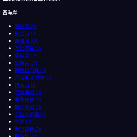
西海岸
洛杉矶
CA
旧金山
CA
西雅图
WA
圣地亚哥
CA
圣何塞
CA
波特兰
OR
萨克拉门托
CA
贝克斯菲尔德
CA
檀香山
HI
阿纳海姆
CA
里弗赛德
CA
斯托克顿
CA
丘拉维斯塔
CA
尔湾
CA
弗里蒙特
CA
斯波坎
WA