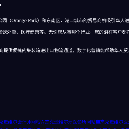
？
（Orange Park）和东南区，港口城市的贸易商机吸引华人
餐饮外卖、医疗健康
等。无论您从事哪个行业，您的潜在客户都
商提供便捷的集装箱进出口物流通道，数字化营销能帮助华人贸易
克逊维尔
会计师
网站
🦷
杰克逊维尔
牙医诊所
网站
🏥
杰克逊维尔
医