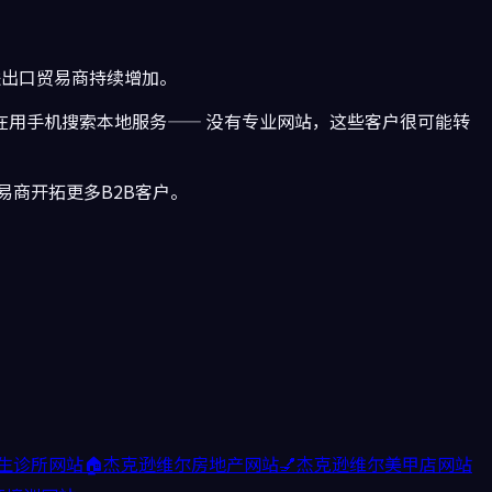
进出口贸易商持续增加。
在用手机搜索本地服务—— 没有专业网站，这些客户很可能转
商开拓更多B2B客户。
生诊所
网站
🏠
杰克逊维尔
房地产
网站
💅
杰克逊维尔
美甲店
网站