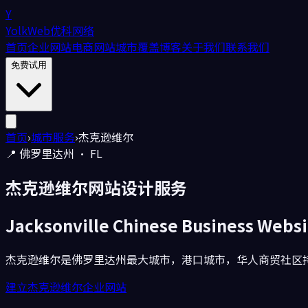
Y
YolkWeb
优科网络
首页
企业网站
电商网站
城市覆盖
博客
关于我们
联系我们
免费试用
首页
›
城市服务
›
杰克逊维尔
📍
佛罗里达州
·
FL
杰克逊维尔
网站设计服务
Jacksonville
Chinese Business Websi
杰克逊维尔是佛罗里达州最大城市，港口城市，华人商贸社区
建立杰克逊维尔企业网站