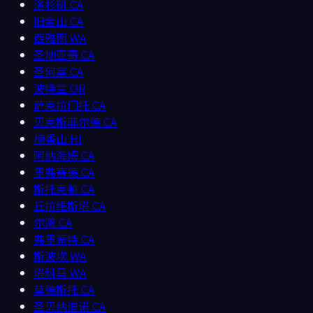
洛杉矶
CA
旧金山
CA
西雅图
WA
圣地亚哥
CA
圣何塞
CA
波特兰
OR
萨克拉门托
CA
贝克斯菲尔德
CA
檀香山
HI
阿纳海姆
CA
里弗赛德
CA
斯托克顿
CA
丘拉维斯塔
CA
尔湾
CA
弗里蒙特
CA
斯波坎
WA
塔科马
WA
莫德斯托
CA
圣贝纳迪诺
CA