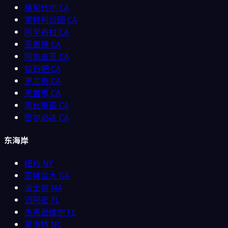
格伦代尔
CA
蒙特利公园
CA
阿罕布拉
CA
圣盖博
CA
阿凯迪亚
CA
钻石吧
CA
罗兰岗
CA
天普市
CA
库比蒂诺
CA
密尔必达
CA
东海岸
纽约
NY
亚特兰大
GA
波士顿
MA
迈阿密
FL
杰克逊维尔
FL
夏洛特
NC