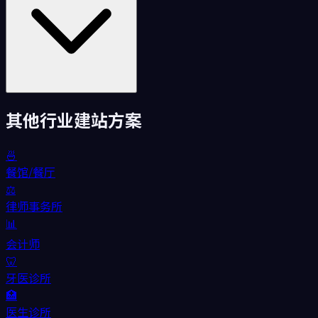
其他行业建站方案
🍜
餐馆/餐厅
⚖️
律师事务所
📊
会计师
🦷
牙医诊所
🏥
医生诊所