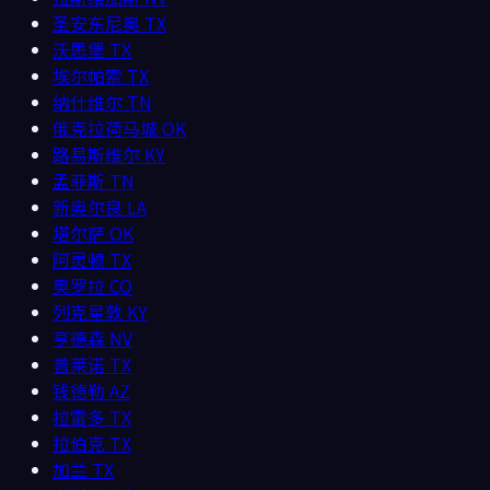
圣安东尼奥
TX
沃思堡
TX
埃尔帕索
TX
纳什维尔
TN
俄克拉荷马城
OK
路易斯维尔
KY
孟菲斯
TN
新奥尔良
LA
塔尔萨
OK
阿灵顿
TX
奥罗拉
CO
列克星敦
KY
亨德森
NV
普莱诺
TX
钱德勒
AZ
拉雷多
TX
拉伯克
TX
加兰
TX