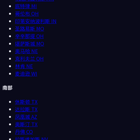
底特律
MI
哥伦布
OH
印第安纳波利斯
IN
圣路易斯
MO
辛辛那提
OH
堪萨斯城
MO
奥马哈
NE
克利夫兰
OH
林肯
NE
麦迪逊
WI
南部
休斯顿
TX
达拉斯
TX
凤凰城
AZ
奥斯汀
TX
丹佛
CO
拉斯维加斯
NV