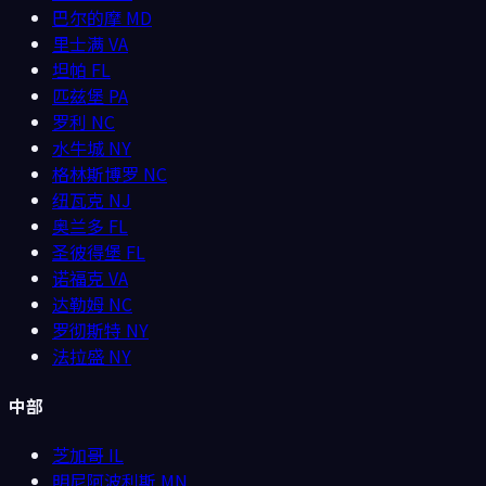
巴尔的摩
MD
里士满
VA
坦帕
FL
匹兹堡
PA
罗利
NC
水牛城
NY
格林斯博罗
NC
纽瓦克
NJ
奥兰多
FL
圣彼得堡
FL
诺福克
VA
达勒姆
NC
罗彻斯特
NY
法拉盛
NY
中部
芝加哥
IL
明尼阿波利斯
MN