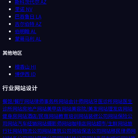
斯科茨代尔
AZ
里诺
NV
巴吞鲁日
LA
吉尔伯特
AZ
伯明翰
AL
蒙哥马利
AL
其他地区
檀香山
HI
博伊西
ID
行业网站设计
餐馆/餐厅
网站
律师事务所
网站
会计师
网站
牙医诊所
网站
医生
诊所
网站
房地产
网站
美甲店
网站
美容院/美发
网站
理发店
网站
健身房
网站
酒店/民宿
网站
教育培训
网站
装修公司
网站
保险公
司
网站
汽车经销
网站
摄影师
网站
咖啡店
网站
超市/生鲜
网站
旅
行社
网站
物流公司
网站
建筑公司
网站
保洁公司
网站
移民律师
网