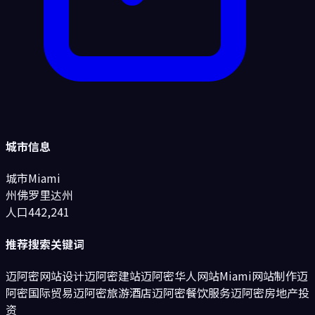
城市信息
城市
Miami
州
佛罗里达州
人口
442,241
推荐搜索关键词
迈阿密网站设计
迈阿密建站
迈阿密华人网站
Miami网站制作
迈
阿密
国际贸易
迈阿密
旅游酒店
迈阿密
餐饮服务
迈阿密
房地产投
资