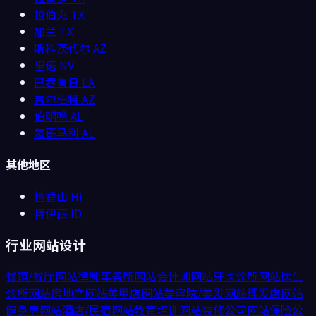
拉伯克
TX
加兰
TX
斯科茨代尔
AZ
里诺
NV
巴吞鲁日
LA
吉尔伯特
AZ
伯明翰
AL
蒙哥马利
AL
其他地区
檀香山
HI
博伊西
ID
行业网站设计
餐馆/餐厅
网站
律师事务所
网站
会计师
网站
牙医诊所
网站
医生
诊所
网站
房地产
网站
美甲店
网站
美容院/美发
网站
理发店
网站
健身房
网站
酒店/民宿
网站
教育培训
网站
装修公司
网站
保险公