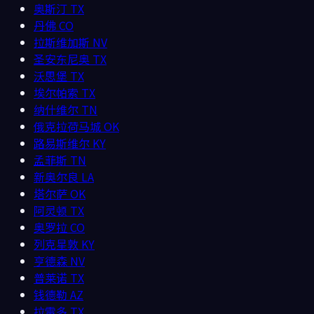
奥斯汀
TX
丹佛
CO
拉斯维加斯
NV
圣安东尼奥
TX
沃思堡
TX
埃尔帕索
TX
纳什维尔
TN
俄克拉荷马城
OK
路易斯维尔
KY
孟菲斯
TN
新奥尔良
LA
塔尔萨
OK
阿灵顿
TX
奥罗拉
CO
列克星敦
KY
亨德森
NV
普莱诺
TX
钱德勒
AZ
拉雷多
TX