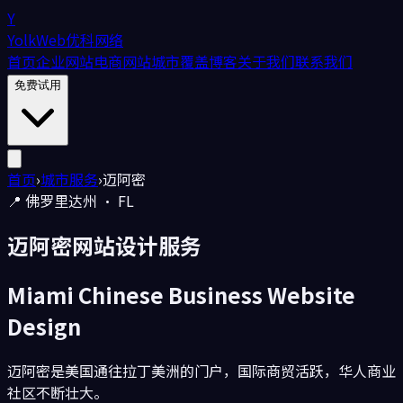
Y
YolkWeb
优科网络
首页
企业网站
电商网站
城市覆盖
博客
关于我们
联系我们
免费试用
首页
›
城市服务
›
迈阿密
📍
佛罗里达州
·
FL
迈阿密
网站设计服务
Miami
Chinese Business Website
Design
迈阿密是美国通往拉丁美洲的门户，国际商贸活跃，华人商业
社区不断壮大。