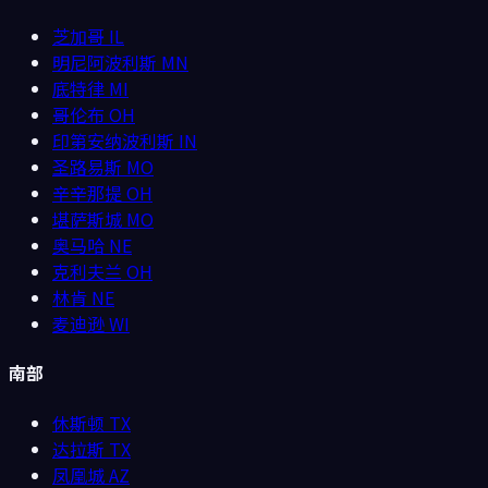
芝加哥
IL
明尼阿波利斯
MN
底特律
MI
哥伦布
OH
印第安纳波利斯
IN
圣路易斯
MO
辛辛那提
OH
堪萨斯城
MO
奥马哈
NE
克利夫兰
OH
林肯
NE
麦迪逊
WI
南部
休斯顿
TX
达拉斯
TX
凤凰城
AZ