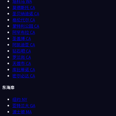
塔科马
WA
莫德斯托
CA
圣贝纳迪诺
CA
格伦代尔
CA
蒙特利公园
CA
阿罕布拉
CA
圣盖博
CA
阿凯迪亚
CA
钻石吧
CA
罗兰岗
CA
天普市
CA
库比蒂诺
CA
密尔必达
CA
东海岸
纽约
NY
亚特兰大
GA
波士顿
MA