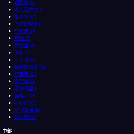
迈阿密
FL
杰克逊维尔
FL
夏洛特
NC
巴尔的摩
MD
里士满
VA
坦帕
FL
匹兹堡
PA
罗利
NC
水牛城
NY
格林斯博罗
NC
纽瓦克
NJ
奥兰多
FL
圣彼得堡
FL
诺福克
VA
达勒姆
NC
罗彻斯特
NY
法拉盛
NY
中部