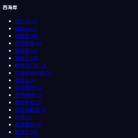
西海岸
洛杉矶
CA
旧金山
CA
西雅图
WA
圣地亚哥
CA
圣何塞
CA
波特兰
OR
萨克拉门托
CA
贝克斯菲尔德
CA
檀香山
HI
阿纳海姆
CA
里弗赛德
CA
斯托克顿
CA
丘拉维斯塔
CA
尔湾
CA
弗里蒙特
CA
斯波坎
WA