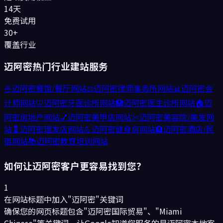
14天
免费试用
30+
覆盖行业
迈阿密
热门行业建站服务
🍜
迈阿密
餐馆/餐厅
网站
⚖️
迈阿密
律师事务所
网站
📊
迈阿密
会
计师
网站
🦷
迈阿密
牙医诊所
网站
🏥
迈阿密
医生诊所
网站
🏠
迈
阿密
房地产
网站
💅
迈阿密
美甲店
网站
✂️
迈阿密
美容院/美发
网
站
💈
迈阿密
理发店
网站
💪
迈阿密
健身房
网站
🏨
迈阿密
酒店/民
宿
网站
📚
迈阿密
教育培训
网站
如何让
迈阿密
客户更容易找到您？
1
在网站标题中加入"迈阿密"关键词
确保您的网页标题包含"迈阿密国际贸易"、"Miami