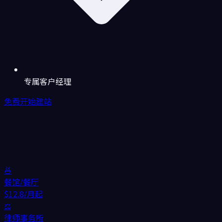
专属客户经理
免费开始建站
🍜
餐馆/餐厅
$12.8/月起
⚖️
律师事务所