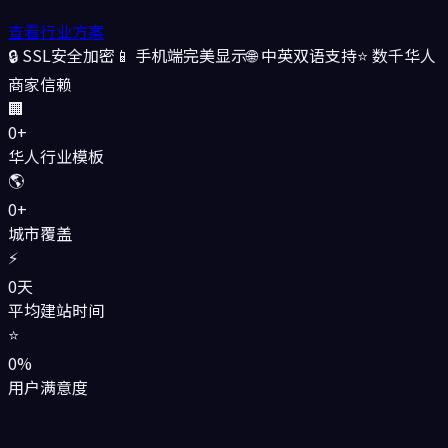
查看行业方案
🔒 SSL安全加密
📱 手机端完美显示
🌐 中英双语支持
⭐ 数千华人
商家信赖
🏢
0
+
华人行业模板
🌎
0
+
城市覆盖
⚡
0
天
平均建站时间
⭐
0
%
用户满意度