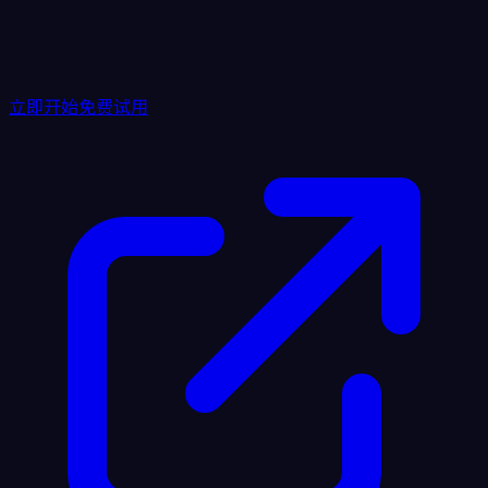
绑定域名，上线！
绑定您的业务域名（付费套餐赠送第一年免费域名），完成
SEO基本设置后，点击发布让全世界看到您的网站！
立即开始免费试用