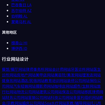
巴吞鲁日
LA
吉尔伯特
AZ
伯明翰
AL
蒙哥马利
AL
其他地区
檀香山
HI
博伊西
ID
行业网站设计
餐馆/餐厅
网站
律师事务所
网站
会计师
网站
牙医诊所
网站
医生
诊所
网站
房地产
网站
美甲店
网站
美容院/美发
网站
理发店
网站
健身房
网站
酒店/民宿
网站
教育培训
网站
装修公司
网站
保险公
司
网站
汽车经销
网站
摄影师
网站
咖啡店
网站
超市/生鲜
网站
旅
行社
网站
物流公司
网站
建筑公司
网站
保洁公司
网站
移民律师
网
站
财务公司
网站
营销公司
网站
科技公司
网站
非营利组织
网站
教
会/宗教
网站
婚庆公司
网站
Spa水疗
网站
家教/辅导
网站
托儿所