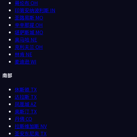
哥伦布
OH
印第安纳波利斯
IN
圣路易斯
MO
辛辛那提
OH
堪萨斯城
MO
奥马哈
NE
克利夫兰
OH
林肯
NE
麦迪逊
WI
南部
休斯顿
TX
达拉斯
TX
凤凰城
AZ
奥斯汀
TX
丹佛
CO
拉斯维加斯
NV
圣安东尼奥
TX