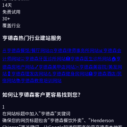
14天
免费试用
30+
覆盖行业
亨德森
热门行业建站服务
🍜
亨德森
餐馆/餐厅
网站
⚖️
亨德森
律师事务所
网站
📊
亨德森
会
计师
网站
🦷
亨德森
牙医诊所
网站
🏥
亨德森
医生诊所
网站
🏠
亨
德森
房地产
网站
💅
亨德森
美甲店
网站
✂️
亨德森
美容院/美发
网
站
💈
亨德森
理发店
网站
💪
亨德森
健身房
网站
🏨
亨德森
酒店/民
宿
网站
📚
亨德森
教育培训
网站
如何让
亨德森
客户更容易找到您？
1
在网站标题中加入"亨德森"关键词
确保您的网页标题包含"亨德森餐饮外卖"、"Henderson