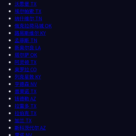
沃思堡
TX
埃尔帕索
TX
纳什维尔
TN
俄克拉荷马城
OK
路易斯维尔
KY
孟菲斯
TN
新奥尔良
LA
塔尔萨
OK
阿灵顿
TX
奥罗拉
CO
列克星敦
KY
亨德森
NV
普莱诺
TX
钱德勒
AZ
拉雷多
TX
拉伯克
TX
加兰
TX
斯科茨代尔
AZ
里诺
NV