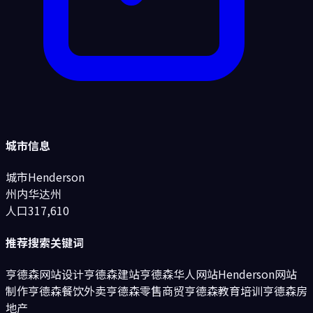
城市信息
城市
Henderson
州
内华达州
人口
317,610
推荐搜索关键词
亨德森网站设计
亨德森建站
亨德森华人网站
Henderson网站
制作
亨德森
餐饮外卖
亨德森
零售商贸
亨德森
教育培训
亨德森
房
地产