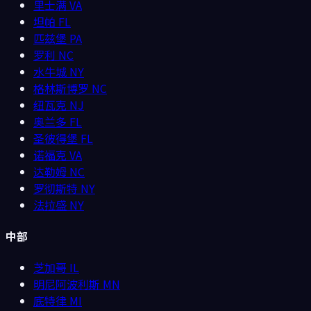
里士满
VA
坦帕
FL
匹兹堡
PA
罗利
NC
水牛城
NY
格林斯博罗
NC
纽瓦克
NJ
奥兰多
FL
圣彼得堡
FL
诺福克
VA
达勒姆
NC
罗彻斯特
NY
法拉盛
NY
中部
芝加哥
IL
明尼阿波利斯
MN
底特律
MI