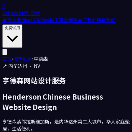
Y
YolkWeb
优科网络
首页
企业网站
电商网站
城市覆盖
博客
关于我们
联系我们
免费试用
首页
›
城市服务
›
亨德森
📍
内华达州
·
NV
亨德森
网站设计服务
Henderson
Chinese Business
Website Design
亨德森紧邻拉斯维加斯，是内华达州第二大城市，华人家庭聚
居，生活便利。