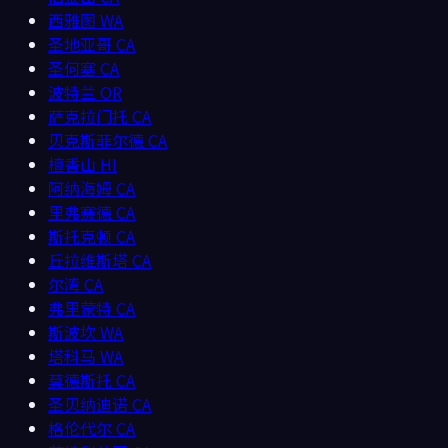
西雅图
WA
圣地亚哥
CA
圣何塞
CA
波特兰
OR
萨克拉门托
CA
贝克斯菲尔德
CA
檀香山
HI
阿纳海姆
CA
里弗赛德
CA
斯托克顿
CA
丘拉维斯塔
CA
尔湾
CA
弗里蒙特
CA
斯波坎
WA
塔科马
WA
莫德斯托
CA
圣贝纳迪诺
CA
格伦代尔
CA