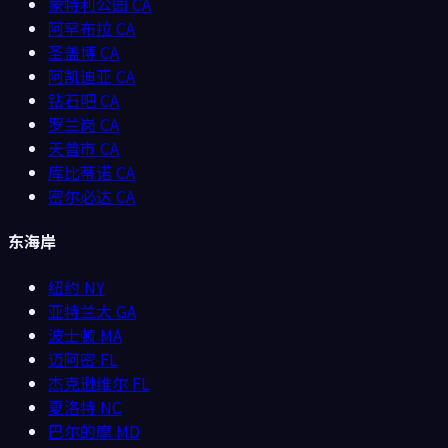
蒙特利公园
CA
阿罕布拉
CA
圣盖博
CA
阿凯迪亚
CA
钻石吧
CA
罗兰岗
CA
天普市
CA
库比蒂诺
CA
密尔必达
CA
东海岸
纽约
NY
亚特兰大
GA
波士顿
MA
迈阿密
FL
杰克逊维尔
FL
夏洛特
NC
巴尔的摩
MD