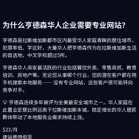
为什么
亨德森
华人企业需要专业网站？
亨德森是拉斯维加斯都市区内最受华人家庭青睐的居住城市，
犯罪率低、学区好，大量华人把亨德森作为在拉斯维加斯生活
的首选地，中文学校超过5所。
亨德森
华人商家最活跃的行业包括
餐饮外卖、零售商贸、教育
培训、房地产
等。无论您从事哪个行业，您的潜在客户都在用
手机搜索本地服务—— 没有专业网站，这些客户很可能转向
竞争对手。
💡
亨德森连续多年被评为全美最安全城市之一，华人家庭在
此置业定居比例远高于拉斯维加斯本城，稳定增长的华人居民
群体带动了本地服务业需求持续上涨。
$23/月
建站费用低至