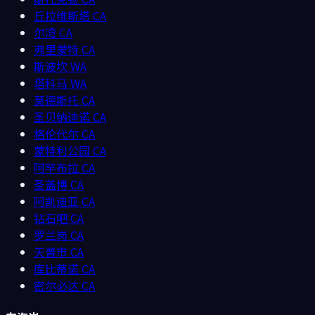
丘拉维斯塔
CA
尔湾
CA
弗里蒙特
CA
斯波坎
WA
塔科马
WA
莫德斯托
CA
圣贝纳迪诺
CA
格伦代尔
CA
蒙特利公园
CA
阿罕布拉
CA
圣盖博
CA
阿凯迪亚
CA
钻石吧
CA
罗兰岗
CA
天普市
CA
库比蒂诺
CA
密尔必达
CA