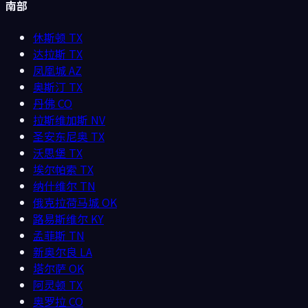
南部
休斯顿
TX
达拉斯
TX
凤凰城
AZ
奥斯汀
TX
丹佛
CO
拉斯维加斯
NV
圣安东尼奥
TX
沃思堡
TX
埃尔帕索
TX
纳什维尔
TN
俄克拉荷马城
OK
路易斯维尔
KY
孟菲斯
TN
新奥尔良
LA
塔尔萨
OK
阿灵顿
TX
奥罗拉
CO