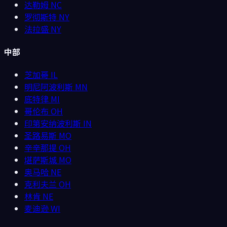
达勒姆
NC
罗彻斯特
NY
法拉盛
NY
中部
芝加哥
IL
明尼阿波利斯
MN
底特律
MI
哥伦布
OH
印第安纳波利斯
IN
圣路易斯
MO
辛辛那提
OH
堪萨斯城
MO
奥马哈
NE
克利夫兰
OH
林肯
NE
麦迪逊
WI