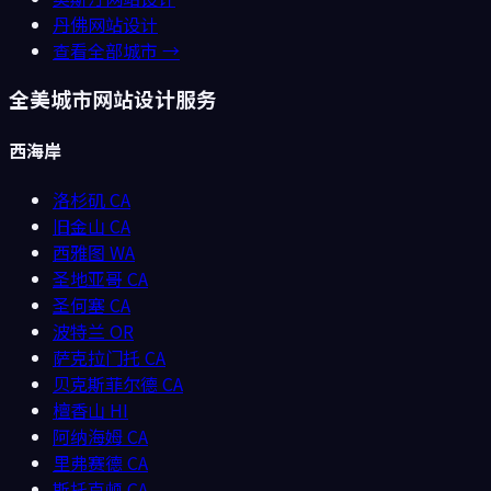
丹佛
网站设计
查看全部城市 →
全美城市网站设计服务
西海岸
洛杉矶
CA
旧金山
CA
西雅图
WA
圣地亚哥
CA
圣何塞
CA
波特兰
OR
萨克拉门托
CA
贝克斯菲尔德
CA
檀香山
HI
阿纳海姆
CA
里弗赛德
CA
斯托克顿
CA