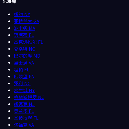
东海岸
纽约
NY
亚特兰大
GA
波士顿
MA
迈阿密
FL
杰克逊维尔
FL
夏洛特
NC
巴尔的摩
MD
里士满
VA
坦帕
FL
匹兹堡
PA
罗利
NC
水牛城
NY
格林斯博罗
NC
纽瓦克
NJ
奥兰多
FL
圣彼得堡
FL
诺福克
VA