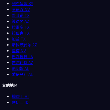
列克星敦
KY
亨德森
NV
普莱诺
TX
钱德勒
AZ
拉雷多
TX
拉伯克
TX
加兰
TX
斯科茨代尔
AZ
里诺
NV
巴吞鲁日
LA
吉尔伯特
AZ
伯明翰
AL
蒙哥马利
AL
其他地区
檀香山
HI
博伊西
ID