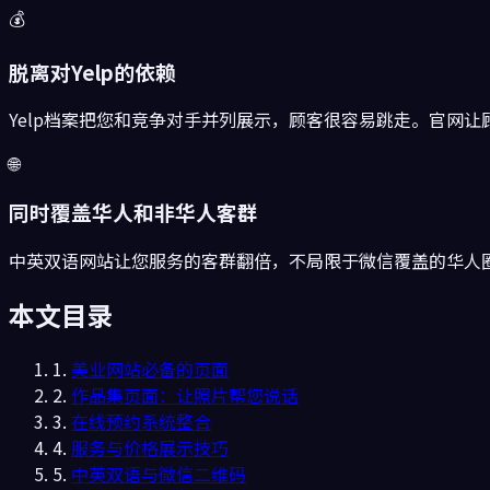
💰
脱离对Yelp的依赖
Yelp档案把您和竞争对手并列展示，顾客很容易跳走。官网让
🌐
同时覆盖华人和非华人客群
中英双语网站让您服务的客群翻倍，不局限于微信覆盖的华人
本文目录
1.
美业网站必备的页面
2.
作品集页面：让照片帮您说话
3.
在线预约系统整合
4.
服务与价格展示技巧
5.
中英双语与微信二维码