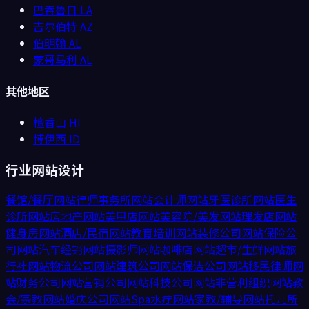
巴吞鲁日
LA
吉尔伯特
AZ
伯明翰
AL
蒙哥马利
AL
其他地区
檀香山
HI
博伊西
ID
行业网站设计
餐馆/餐厅
网站
律师事务所
网站
会计师
网站
牙医诊所
网站
医生
诊所
网站
房地产
网站
美甲店
网站
美容院/美发
网站
理发店
网站
健身房
网站
酒店/民宿
网站
教育培训
网站
装修公司
网站
保险公
司
网站
汽车经销
网站
摄影师
网站
咖啡店
网站
超市/生鲜
网站
旅
行社
网站
物流公司
网站
建筑公司
网站
保洁公司
网站
移民律师
网
站
财务公司
网站
营销公司
网站
科技公司
网站
非营利组织
网站
教
会/宗教
网站
婚庆公司
网站
Spa水疗
网站
家教/辅导
网站
托儿所