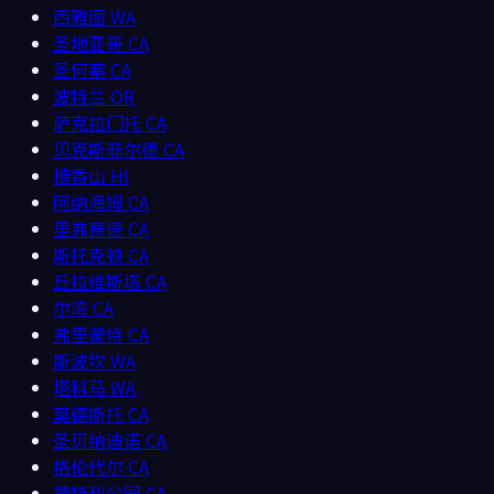
西雅图
WA
圣地亚哥
CA
圣何塞
CA
波特兰
OR
萨克拉门托
CA
贝克斯菲尔德
CA
檀香山
HI
阿纳海姆
CA
里弗赛德
CA
斯托克顿
CA
丘拉维斯塔
CA
尔湾
CA
弗里蒙特
CA
斯波坎
WA
塔科马
WA
莫德斯托
CA
圣贝纳迪诺
CA
格伦代尔
CA
蒙特利公园
CA