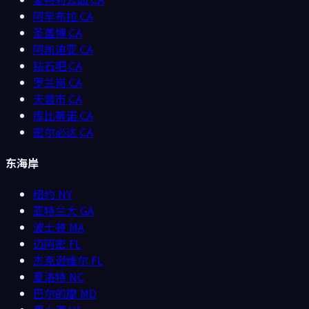
阿罕布拉
CA
圣盖博
CA
阿凯迪亚
CA
钻石吧
CA
罗兰岗
CA
天普市
CA
库比蒂诺
CA
密尔必达
CA
东海岸
纽约
NY
亚特兰大
GA
波士顿
MA
迈阿密
FL
杰克逊维尔
FL
夏洛特
NC
巴尔的摩
MD