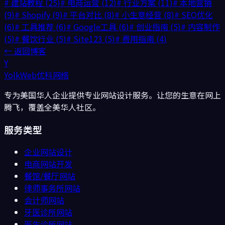
#
建站教程
(
25
)
#
电商运营
(
12
)
#
行业方案
(
11
)
#
本地营销
(
9
)
#
Shopify
(
9
)
#
平台对比
(
8
)
#
小生意经营
(
8
)
#
SEO优化
(
6
)
#
工具推荐
(
6
)
#
Google工具
(
6
)
#
创业指南
(
5
)
#
内容制作
(
5
)
#
餐饮行业
(
5
)
#
Site123
(
5
)
#
费用指南
(
4
)
← 返回博客
Y
YolkWeb
优科网络
专为美国华人企业提供专业网站设计服务。让您的生意在网上
腾飞，覆盖全美华人社区。
服务类型
企业网站设计
电商网站开发
餐馆/餐厅
网站
律师事务所
网站
会计师
网站
牙医诊所
网站
医生诊所
网站