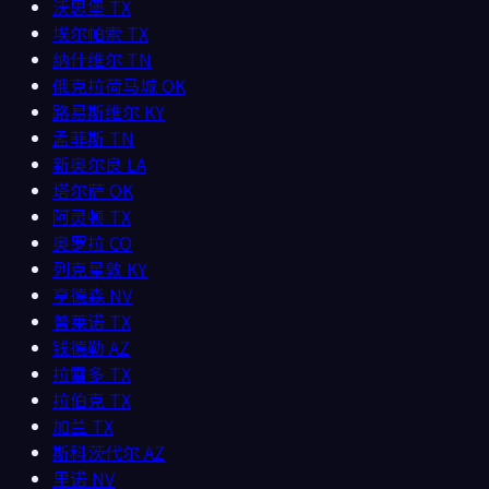
沃思堡
TX
埃尔帕索
TX
纳什维尔
TN
俄克拉荷马城
OK
路易斯维尔
KY
孟菲斯
TN
新奥尔良
LA
塔尔萨
OK
阿灵顿
TX
奥罗拉
CO
列克星敦
KY
亨德森
NV
普莱诺
TX
钱德勒
AZ
拉雷多
TX
拉伯克
TX
加兰
TX
斯科茨代尔
AZ
里诺
NV