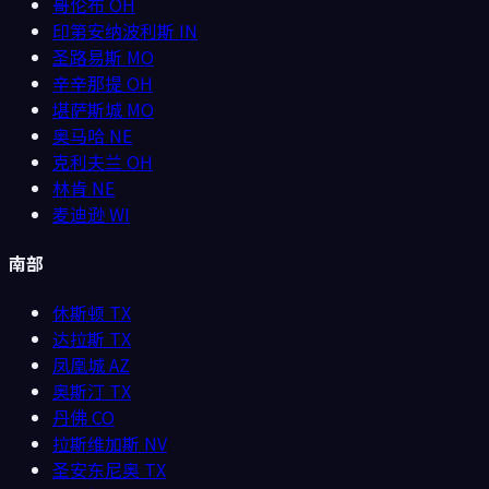
哥伦布
OH
印第安纳波利斯
IN
圣路易斯
MO
辛辛那提
OH
堪萨斯城
MO
奥马哈
NE
克利夫兰
OH
林肯
NE
麦迪逊
WI
南部
休斯顿
TX
达拉斯
TX
凤凰城
AZ
奥斯汀
TX
丹佛
CO
拉斯维加斯
NV
圣安东尼奥
TX