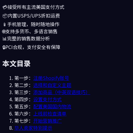
💳
接受所有主流美国支付方式
📦
内置USPS/UPS折扣运费
📱
手机管理，随时随地操作
🌐
支持多货币、多语言销售
📊
完整的销售数据分析
🔒
PCI合规，支付安全有保障
本文目录
第一步：
注册Shopify账号
第二步：
选择和自定义主题
第三步：
添加商品（中英双语技巧）
第四步：
设置支付方式
第五步：
配置美国国内物流
第六步：
上线前检查清单
第七步：
开始营销推广
华人卖家特别提示