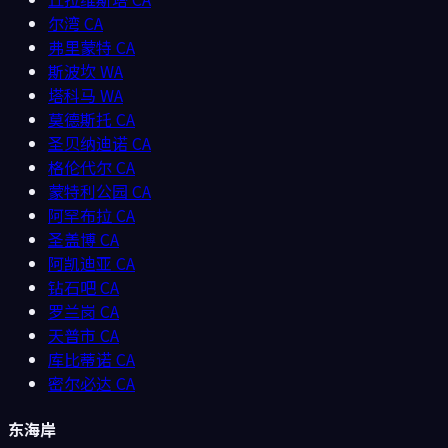
尔湾
CA
弗里蒙特
CA
斯波坎
WA
塔科马
WA
莫德斯托
CA
圣贝纳迪诺
CA
格伦代尔
CA
蒙特利公园
CA
阿罕布拉
CA
圣盖博
CA
阿凯迪亚
CA
钻石吧
CA
罗兰岗
CA
天普市
CA
库比蒂诺
CA
密尔必达
CA
东海岸