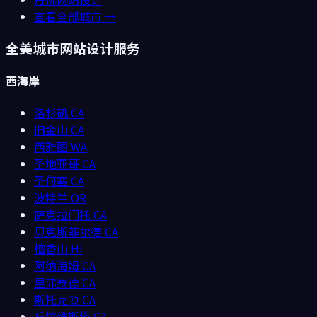
查看全部城市 →
全美城市网站设计服务
西海岸
洛杉矶
CA
旧金山
CA
西雅图
WA
圣地亚哥
CA
圣何塞
CA
波特兰
OR
萨克拉门托
CA
贝克斯菲尔德
CA
檀香山
HI
阿纳海姆
CA
里弗赛德
CA
斯托克顿
CA
丘拉维斯塔
CA