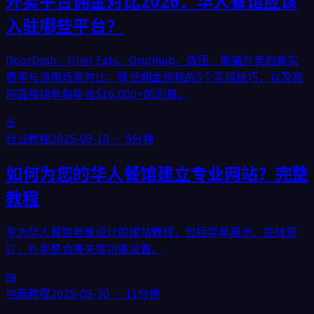
外卖平台佣金对比2026：华人餐馆应该
入驻哪些平台？
DoorDash、Uber Eats、Grubhub、饭团、熊猫外卖的真实
费率与适用场景对比，降低佣金损耗的5个实操技巧，以及官
网直接接单每年省$16,000+的测算。
🍜
行业教程
2025-09-10
·
9分钟
如何为您的华人餐馆建立专业网站？完整
教程
专为华人餐馆老板设计的建站教程，包括菜单展示、在线预
订、外卖整合等关键功能设置。
🍱
电商教程
2025-08-30
·
11分钟