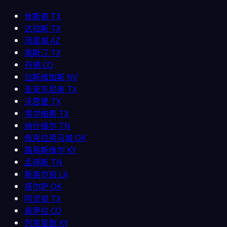
休斯顿
TX
达拉斯
TX
凤凰城
AZ
奥斯汀
TX
丹佛
CO
拉斯维加斯
NV
圣安东尼奥
TX
沃思堡
TX
埃尔帕索
TX
纳什维尔
TN
俄克拉荷马城
OK
路易斯维尔
KY
孟菲斯
TN
新奥尔良
LA
塔尔萨
OK
阿灵顿
TX
奥罗拉
CO
列克星敦
KY