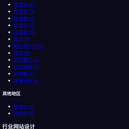
亨德森
NV
普莱诺
TX
钱德勒
AZ
拉雷多
TX
拉伯克
TX
加兰
TX
斯科茨代尔
AZ
里诺
NV
巴吞鲁日
LA
吉尔伯特
AZ
伯明翰
AL
蒙哥马利
AL
其他地区
檀香山
HI
博伊西
ID
行业网站设计