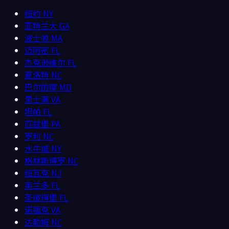
纽约
NY
亚特兰大
GA
波士顿
MA
迈阿密
FL
杰克逊维尔
FL
夏洛特
NC
巴尔的摩
MD
里士满
VA
坦帕
FL
匹兹堡
PA
罗利
NC
水牛城
NY
格林斯博罗
NC
纽瓦克
NJ
奥兰多
FL
圣彼得堡
FL
诺福克
VA
达勒姆
NC