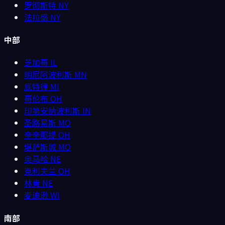
罗彻斯特
NY
法拉盛
NY
中部
芝加哥
IL
明尼阿波利斯
MN
底特律
MI
哥伦布
OH
印第安纳波利斯
IN
圣路易斯
MO
辛辛那提
OH
堪萨斯城
MO
奥马哈
NE
克利夫兰
OH
林肯
NE
麦迪逊
WI
南部