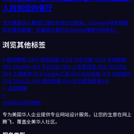
人找到您的餐厅
专为美国华人餐馆打造的本地SEO指南，从Google商家档案
到关键词策略，全面提升餐厅在Google搜索中的排名。
浏览其他标签
#
建站教程
(
25
)
#
电商运营
(
12
)
#
行业方案
(
11
)
#
本地营销
(
9
)
#
Shopify
(
9
)
#
平台对比
(
8
)
#
小生意经营
(
8
)
#
SEO优化
(
6
)
#
工具推荐
(
6
)
#
Google工具
(
6
)
#
创业指南
(
5
)
#
内容制作
(
5
)
#
Site123
(
5
)
#
费用指南
(
4
)
#
社交媒体营销
(
4
)
← 返回博客
Y
YolkWeb
优科网络
专为美国华人企业提供专业网站设计服务。让您的生意在网上
腾飞，覆盖全美华人社区。