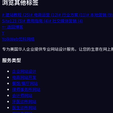
浏览其他标签
#
建站教程
(
25
)
#
电商运营
(
12
)
#
行业方案
(
11
)
#
本地营销
(
9
)
Site123
(
5
)
#
费用指南
(
4
)
#
社交媒体营销
(
4
)
← 返回博客
Y
YolkWeb
优科网络
专为美国华人企业提供专业网站设计服务。让您的生意在网上
服务类型
企业网站设计
电商网站开发
餐馆/餐厅
网站
律师事务所
网站
会计师
网站
牙医诊所
网站
医生诊所
网站