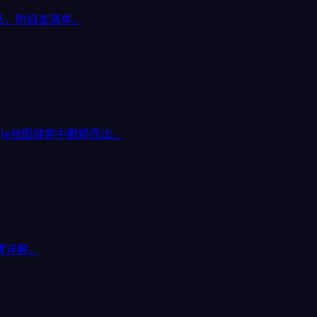
法，附自查清单。
ogle地图搜索中脱颖而出。
步骤详解。