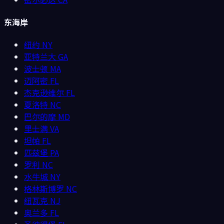
东海岸
纽约
NY
亚特兰大
GA
波士顿
MA
迈阿密
FL
杰克逊维尔
FL
夏洛特
NC
巴尔的摩
MD
里士满
VA
坦帕
FL
匹兹堡
PA
罗利
NC
水牛城
NY
格林斯博罗
NC
纽瓦克
NJ
奥兰多
FL