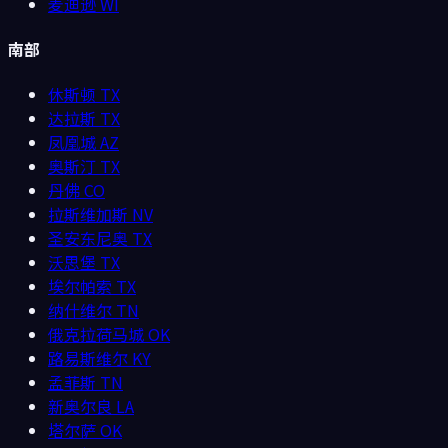
麦迪逊
WI
南部
休斯顿
TX
达拉斯
TX
凤凰城
AZ
奥斯汀
TX
丹佛
CO
拉斯维加斯
NV
圣安东尼奥
TX
沃思堡
TX
埃尔帕索
TX
纳什维尔
TN
俄克拉荷马城
OK
路易斯维尔
KY
孟菲斯
TN
新奥尔良
LA
塔尔萨
OK