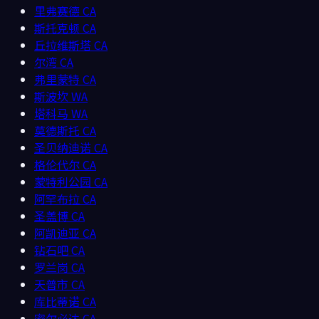
里弗赛德
CA
斯托克顿
CA
丘拉维斯塔
CA
尔湾
CA
弗里蒙特
CA
斯波坎
WA
塔科马
WA
莫德斯托
CA
圣贝纳迪诺
CA
格伦代尔
CA
蒙特利公园
CA
阿罕布拉
CA
圣盖博
CA
阿凯迪亚
CA
钻石吧
CA
罗兰岗
CA
天普市
CA
库比蒂诺
CA
密尔必达
CA