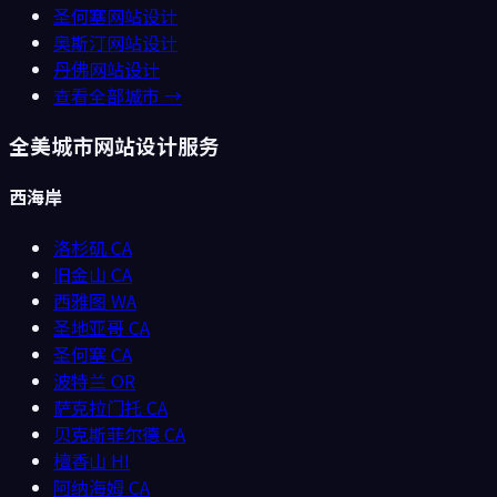
圣何塞
网站设计
奥斯汀
网站设计
丹佛
网站设计
查看全部城市 →
全美城市网站设计服务
西海岸
洛杉矶
CA
旧金山
CA
西雅图
WA
圣地亚哥
CA
圣何塞
CA
波特兰
OR
萨克拉门托
CA
贝克斯菲尔德
CA
檀香山
HI
阿纳海姆
CA