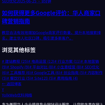
SEO优化
2025-06-25
·
8分钟
如何获得更多Google评价：华人商家口
碑营销指南
教您合法有效地增加Google商家评价数量，提升本地搜索排
名，建立华人社区口碑，吸引更多新客户。
浏览其他标签
#
建站教程
(
25
)
#
电商运营
(
12
)
#
行业方案
(
11
)
#
本地营销
(
9
)
#
Shopify
(
9
)
#
平台对比
(
8
)
#
小生意经营
(
8
)
#
SEO优化
(
6
)
#
工具推荐
(
6
)
#
Google工具
(
6
)
#
创业指南
(
5
)
#
内容制作
(
5
)
#
餐饮行业
(
5
)
#
Site123
(
5
)
#
费用指南
(
4
)
← 返回博客
Y
YolkWeb
优科网络
专为美国华人企业提供专业网站设计服务。让您的生意在网上