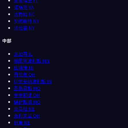
圣彼得堡
FL
诺福克
VA
达勒姆
NC
罗彻斯特
NY
法拉盛
NY
中部
芝加哥
IL
明尼阿波利斯
MN
底特律
MI
哥伦布
OH
印第安纳波利斯
IN
圣路易斯
MO
辛辛那提
OH
堪萨斯城
MO
奥马哈
NE
克利夫兰
OH
林肯
NE