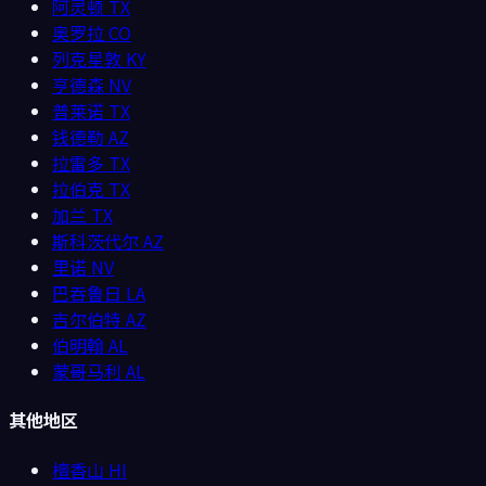
阿灵顿
TX
奥罗拉
CO
列克星敦
KY
亨德森
NV
普莱诺
TX
钱德勒
AZ
拉雷多
TX
拉伯克
TX
加兰
TX
斯科茨代尔
AZ
里诺
NV
巴吞鲁日
LA
吉尔伯特
AZ
伯明翰
AL
蒙哥马利
AL
其他地区
檀香山
HI